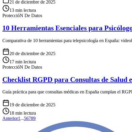
21 de diciembre de 2025
13
min lectura
ProteccióN De Datos
10 Herramientas Esenciales para Psicólog
Comparativa de 10 herramientas para telepsicología en España: video
20 de diciembre de 2025
17
min lectura
ProteccióN De Datos
Checklist RGPD para Consultas de Salud 
Guía práctica para que consultas médicas en España cumplan el RGP
19 de diciembre de 2025
18
min lectura
Anterior
1
...
5
6
7
8
9