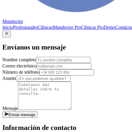
Mundoctor
Inicio
Profesionales
Clínicas
Mundoctor Pro
Clínicas Pro
Demo
Contácta
Envíanos un mensaje
Nombre completo
Correo electrónico
Número de teléfono
Asunto
Mensaje
Enviar mensaje
Información de contacto