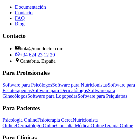
Documentación
Contacto
FAQ
Blog
Contacto
hola@mundoctor.com
+34 624 23 12 29
Cantabria, España
Para Profesionales
Software para Psicólogos
Software para Nutricionistas
Software para
Fisioterapeutas
Software para Dermatólogos
Software para
Ginecólogos
Software para Logopedas
Software para Psiquiatras
Para Pacientes
Psicología Online
Fisioterapia Cerca
Nutricionista
Online
Dermatólogo Online
Consulta Médica Online
Terapia Online
Para Clínicas