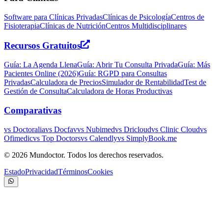
Software para Clínicas Privadas
Clínicas de Psicología
Centros de
Fisioterapia
Clínicas de Nutrición
Centros Multidisciplinares
Recursos Gratuitos
Guía: La Agenda Llena
Guía: Abrir Tu Consulta Privada
Guía: Más
Pacientes Online (2026)
Guía: RGPD para Consultas
Privadas
Calculadora de Precios
Simulador de Rentabilidad
Test de
Gestión de Consulta
Calculadora de Horas Productivas
Comparativas
vs Doctoralia
vs Docfav
vs Nubimed
vs Dricloud
vs Clinic Cloud
vs
Ofimedic
vs Top Doctors
vs Calendly
vs SimplyBook.me
©
2026
Mundoctor. Todos los derechos reservados.
Estado
Privacidad
Términos
Cookies