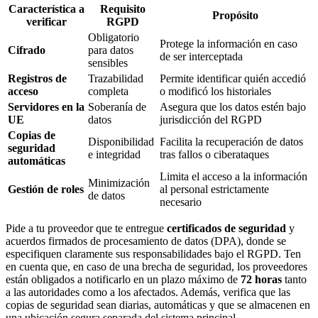
Característica a
Requisito
Propósito
verificar
RGPD
Obligatorio
Protege la información en caso
Cifrado
para datos
de ser interceptada
sensibles
Registros de
Trazabilidad
Permite identificar quién accedió
acceso
completa
o modificó los historiales
Servidores en la
Soberanía de
Asegura que los datos estén bajo
UE
datos
jurisdicción del RGPD
Copias de
Disponibilidad
Facilita la recuperación de datos
seguridad
e integridad
tras fallos o ciberataques
automáticas
Limita el acceso a la información
Minimización
Gestión de roles
al personal estrictamente
de datos
necesario
Pide a tu proveedor que te entregue
certificados de seguridad
y
acuerdos firmados de procesamiento de datos (DPA), donde se
especifiquen claramente sus responsabilidades bajo el RGPD. Ten
en cuenta que, en caso de una brecha de seguridad, los proveedores
están obligados a notificarlo en un plazo máximo de
72 horas
tanto
a las autoridades como a los afectados. Además, verifica que las
copias de seguridad sean diarias, automáticas y que se almacenen en
una ubicación segura separada del sistema principal.