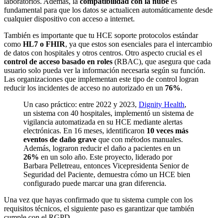
laboratorios. Además, la
compatibilidad con la nube
es
fundamental para que los datos se actualicen automáticamente desde
cualquier dispositivo con acceso a internet.
También es importante que tu HCE soporte protocolos estándar
como
HL7 o FHIR
, ya que estos son esenciales para el intercambio
de datos con hospitales y otros centros. Otro aspecto crucial es el
control de acceso basado en roles
(RBAC), que asegura que cada
usuario solo pueda ver la información necesaria según su función.
Las organizaciones que implementan este tipo de control logran
reducir los incidentes de acceso no autorizado en un
76%
.
Un caso práctico: entre 2022 y 2023,
Dignity Health
,
un sistema con 40 hospitales, implementó un sistema de
vigilancia automatizada en su HCE mediante alertas
electrónicas. En 16 meses, identificaron
10 veces más
eventos de daño grave
que con métodos manuales.
Además, lograron reducir el daño a pacientes en un
26%
en un solo año. Este proyecto, liderado por
Barbara Pelletreau, entonces Vicepresidenta Senior de
Seguridad del Paciente, demuestra cómo un HCE bien
configurado puede marcar una gran diferencia.
Una vez que hayas confirmado que tu sistema cumple con los
requisitos técnicos, el siguiente paso es garantizar que también
cumple con el RGPD.