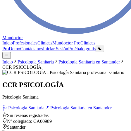
Mundoctor
Inicio
Profesionales
Clínicas
Mundoctor Pro
Clínicas
Pro
Demo
Contáctanos
Iniciar Sesión
Pruébalo gratis
Inicio
Psicología Sanitaria
Psicología Sanitaria
en
Santander
CCR PSICOLOGÍA
CCR PSICOLOGÍA
Psicología Sanitaria
🩺
Psicología Sanitaria
📍
Psicología Sanitaria
en
Santander
Sin reseñas registradas
Nº colegiado:
CA00989
Santander