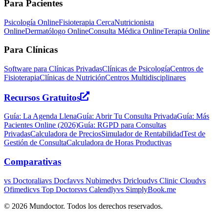
Para Pacientes
Psicología Online
Fisioterapia Cerca
Nutricionista
Online
Dermatólogo Online
Consulta Médica Online
Terapia Online
Para Clínicas
Software para Clínicas Privadas
Clínicas de Psicología
Centros de
Fisioterapia
Clínicas de Nutrición
Centros Multidisciplinares
Recursos Gratuitos
Guía: La Agenda Llena
Guía: Abrir Tu Consulta Privada
Guía: Más
Pacientes Online (2026)
Guía: RGPD para Consultas
Privadas
Calculadora de Precios
Simulador de Rentabilidad
Test de
Gestión de Consulta
Calculadora de Horas Productivas
Comparativas
vs Doctoralia
vs Docfav
vs Nubimed
vs Dricloud
vs Clinic Cloud
vs
Ofimedic
vs Top Doctors
vs Calendly
vs SimplyBook.me
©
2026
Mundoctor. Todos los derechos reservados.