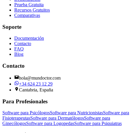
Prueba Gratuita
Recursos Gratuitos
Comparativas
Soporte
Documentación
Contacto
FAQ
Blog
Contacto
hola@mundoctor.com
+34 624 23 12 29
Cantabria, España
Para Profesionales
Software para Psicólogos
Software para Nutricionistas
Software para
Fisioterapeutas
Software para Dermatólogos
Software para
Ginecólogos
Software para Logopedas
Software para Psiquiatras