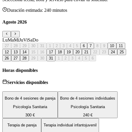
Duración estimada:
240 minutos
Agosto
2026
Lu
Ma
Mi
Ju
Vi
Sa
Do
27
28
29
30
31
1
2
3
4
5
6
7
8
9
10
11
12
13
14
15
16
17
18
19
20
21
22
23
24
25
26
27
28
29
30
31
1
2
3
4
5
6
Horas disponibles
Servicios disponibles
Bono de 4 sesiones de pareja
Bono de 4 sesiones individuales
Psicología Sanitaria
Psicología Sanitaria
300 €
240 €
Terapia de pareja
Terapia individual infantojuvenil