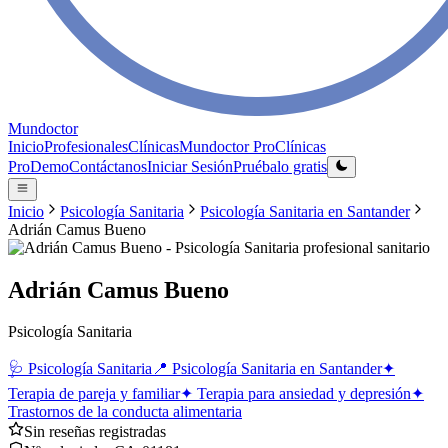
Mundoctor
Inicio
Profesionales
Clínicas
Mundoctor Pro
Clínicas
Pro
Demo
Contáctanos
Iniciar Sesión
Pruébalo gratis
Inicio
Psicología Sanitaria
Psicología Sanitaria
en
Santander
Adrián Camus Bueno
Adrián Camus Bueno
Psicología Sanitaria
🩺
Psicología Sanitaria
📍
Psicología Sanitaria
en
Santander
✦
Terapia de pareja y familiar
✦
Terapia para ansiedad y depresión
✦
Trastornos de la conducta alimentaria
Sin reseñas registradas