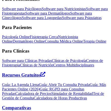
Software para Psicólogos
Software para Nutricionistas
Software para
Fisioterapeutas
Software para Dermatólogos
Software para
Ginecólogos
Software para Logopedas
Software para Psiquiatras
Para Pacientes
Psicología Online
Fisioterapia Cerca
Nutricionista
Online
Dermatólogo Online
Consulta Médica Online
Terapia Online
Para Clínicas
Software para Clínicas Privadas
Clínicas de Psicología
Centros de
Fisioterapia
Clínicas de Nutrición
Centros Multidisciplinares
Recursos Gratuitos
Guía: La Agenda Llena
Guía: Abrir Tu Consulta Privada
Guía: Más
Pacientes Online (2026)
Guía: RGPD para Consultas
Privadas
Calculadora de Precios
Simulador de Rentabilidad
Test de
Gestión de Consulta
Calculadora de Horas Productivas
Comparativas