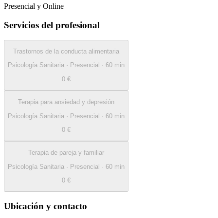
Presencial y Online
Servicios del profesional
Trastornos de la conducta alimentaria
Psicología Sanitaria
·
Presencial
·
60
min
0 €
Terapia para ansiedad y depresión
Psicología Sanitaria
·
Presencial
·
60
min
0 €
Terapia de pareja y familiar
Psicología Sanitaria
·
Presencial
·
60
min
0 €
Ubicación y contacto