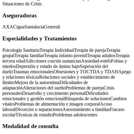
Situaciones de Crisis
Aseguradoras
AXA
Cigna
Santalucia
Generali
Especialidades y Tratamientos
Psicología Sanitaria
Terapia Individual
Terapia de pareja
Terapia
grupal
Terapia familiar
Terapia infanto-juvenil
Terapia adultos
Terapia
tercera edad
Adicciones con/sin sustancias
Ansiedad-estrés
Fobias y
miedos
Depresión y estado de ánimo bajo
Superación del
duelo
Traumas emocionales
Obsesiones y TOC
TDA y TDAH
Apego
y relaciones tóxicas
Relaciones sociales y establecimiento de
límites
Mejora de la autoestima
Dificultades de
adaptación
Alteraciones del sueño
Problemas de pareja
Crisis
personales
Desarrollo y crecimiento personal
Dificultades
emocionales y gestión emocional
Búsqueda de soluciones
Cambios
vitales
Problemas de alimentación e imagen corporal
Acoso
laboral
Divorcios o separaciones
Asesoramiento a familias
Fracaso
escolar
Técnicas de estudio
Problemas adolescentes
Modalidad de consulta