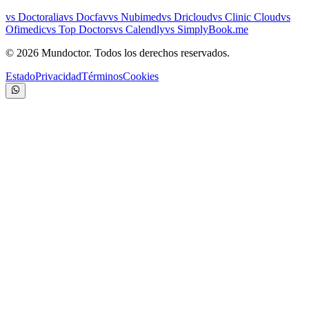
vs Doctoralia
vs Docfav
vs Nubimed
vs Dricloud
vs Clinic Cloud
vs
Ofimedic
vs Top Doctors
vs Calendly
vs SimplyBook.me
©
2026
Mundoctor. Todos los derechos reservados.
Estado
Privacidad
Términos
Cookies