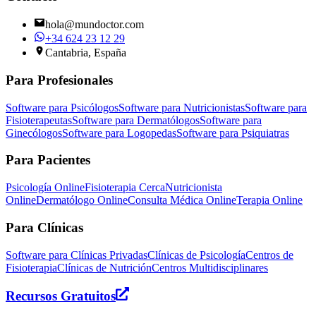
hola@mundoctor.com
+34 624 23 12 29
Cantabria, España
Para Profesionales
Software para Psicólogos
Software para Nutricionistas
Software para
Fisioterapeutas
Software para Dermatólogos
Software para
Ginecólogos
Software para Logopedas
Software para Psiquiatras
Para Pacientes
Psicología Online
Fisioterapia Cerca
Nutricionista
Online
Dermatólogo Online
Consulta Médica Online
Terapia Online
Para Clínicas
Software para Clínicas Privadas
Clínicas de Psicología
Centros de
Fisioterapia
Clínicas de Nutrición
Centros Multidisciplinares
Recursos Gratuitos