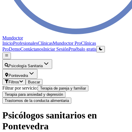
Mundoctor
Inicio
Profesionales
Clínicas
Mundoctor Pro
Clínicas
Pro
Demo
Contáctanos
Iniciar Sesión
Pruébalo gratis
Psicología Sanitaria
Pontevedra
Filtros
Buscar
Filtrar por servicio:
Terapia de pareja y familiar
Terapia para ansiedad y depresión
Trastornos de la conducta alimentaria
Psicólogos sanitarios en
Pontevedra