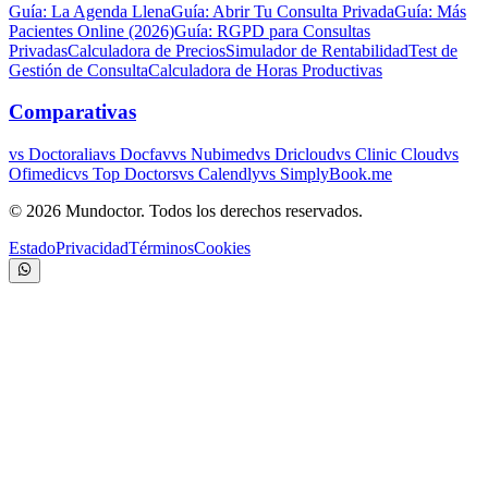
Guía: La Agenda Llena
Guía: Abrir Tu Consulta Privada
Guía: Más
Pacientes Online (2026)
Guía: RGPD para Consultas
Privadas
Calculadora de Precios
Simulador de Rentabilidad
Test de
Gestión de Consulta
Calculadora de Horas Productivas
Comparativas
vs Doctoralia
vs Docfav
vs Nubimed
vs Dricloud
vs Clinic Cloud
vs
Ofimedic
vs Top Doctors
vs Calendly
vs SimplyBook.me
©
2026
Mundoctor. Todos los derechos reservados.
Estado
Privacidad
Términos
Cookies