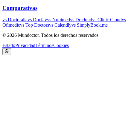
Comparativas
vs Doctoralia
vs Docfav
vs Nubimed
vs Dricloud
vs Clinic Cloud
vs
Ofimedic
vs Top Doctors
vs Calendly
vs SimplyBook.me
©
2026
Mundoctor. Todos los derechos reservados.
Estado
Privacidad
Términos
Cookies