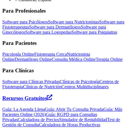
Para Profesionales
Software para Psicólogos
Software para Nutricionistas
Software para
Fisioterapeutas
Software para Dermatólogos
Software para
Ginecólogos
Software para Logopedas
Software para Psiquiatras
Para Pacientes
Psicología Online
Fisioterapia Cerca
Nutricionista
Online
Dermatólogo Online
Consulta Médica Online
Terapia Online
Para Clínicas
Software para Clínicas Privadas
Clínicas de Psicología
Centros de
Fisioterapia
Clínicas de Nutrición
Centros Multidisciplinares
Recursos Gratuitos
Guía: La Agenda Llena
Guía: Abrir Tu Consulta Privada
Guía: Más
Pacientes Online (2026)
Guía: RGPD para Consultas
Privadas
Calculadora de Precios
Simulador de Rentabilidad
Test de
Gestión de Consulta
Calculadora de Horas Productivas