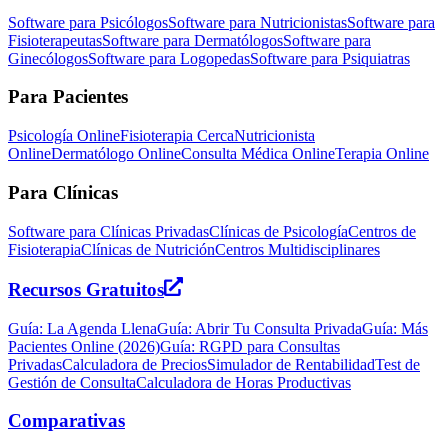
Software para Psicólogos
Software para Nutricionistas
Software para
Fisioterapeutas
Software para Dermatólogos
Software para
Ginecólogos
Software para Logopedas
Software para Psiquiatras
Para Pacientes
Psicología Online
Fisioterapia Cerca
Nutricionista
Online
Dermatólogo Online
Consulta Médica Online
Terapia Online
Para Clínicas
Software para Clínicas Privadas
Clínicas de Psicología
Centros de
Fisioterapia
Clínicas de Nutrición
Centros Multidisciplinares
Recursos Gratuitos
Guía: La Agenda Llena
Guía: Abrir Tu Consulta Privada
Guía: Más
Pacientes Online (2026)
Guía: RGPD para Consultas
Privadas
Calculadora de Precios
Simulador de Rentabilidad
Test de
Gestión de Consulta
Calculadora de Horas Productivas
Comparativas