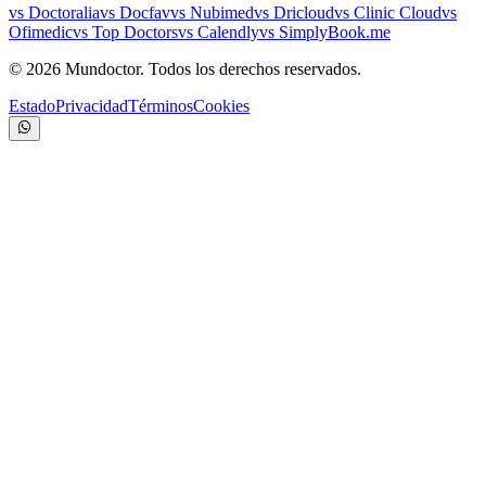
vs Doctoralia
vs Docfav
vs Nubimed
vs Dricloud
vs Clinic Cloud
vs
Ofimedic
vs Top Doctors
vs Calendly
vs SimplyBook.me
©
2026
Mundoctor. Todos los derechos reservados.
Estado
Privacidad
Términos
Cookies