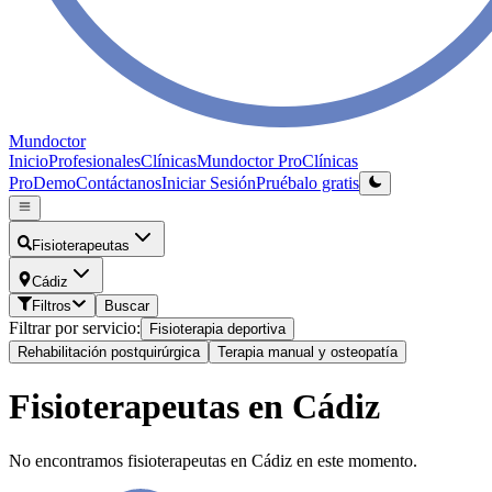
Mundoctor
Inicio
Profesionales
Clínicas
Mundoctor Pro
Clínicas
Pro
Demo
Contáctanos
Iniciar Sesión
Pruébalo gratis
Fisioterapeutas
Cádiz
Filtros
Buscar
Filtrar por servicio:
Fisioterapia deportiva
Rehabilitación postquirúrgica
Terapia manual y osteopatía
Fisioterapeutas en Cádiz
No encontramos fisioterapeutas en Cádiz en este momento.