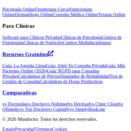
Psicología Online
Fisioterapia Cerca
Nutricionista
Online
Dermatólogo Online
Consulta Médica Online
Terapia Online
Para Clínicas
Software para Clínicas Privadas
Clínicas de Psicología
Centros de
Fisioterapia
Clínicas de Nutrición
Centros Multidisciplinares
Recursos Gratuitos
Guía: La Agenda Llena
Guía: Abrir Tu Consulta Privada
Guía: Más
Pacientes Online (2026)
Guía: RGPD para Consultas
Privadas
Calculadora de Precios
Simulador de Rentabilidad
Test de
Gestión de Consulta
Calculadora de Horas Productivas
Comparativas
vs Doctoralia
vs Docfav
vs Nubimed
vs Dricloud
vs Clinic Cloud
vs
Ofimedic
vs Top Doctors
vs Calendly
vs SimplyBook.me
©
2026
Mundoctor. Todos los derechos reservados.
Estado
Privacidad
Términos
Cookies