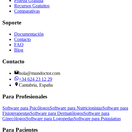
Prueba Gratuita
Recursos Gratuitos
Comparativas
Soporte
Documentación
Contacto
FAQ
Blog
Contacto
hola@mundoctor.com
+34 624 23 12 29
Cantabria, España
Para Profesionales
Software para Psicólogos
Software para Nutricionistas
Software para
Fisioterapeutas
Software para Dermatólogos
Software para
Ginecólogos
Software para Logopedas
Software para Psiquiatras
Para Pacientes