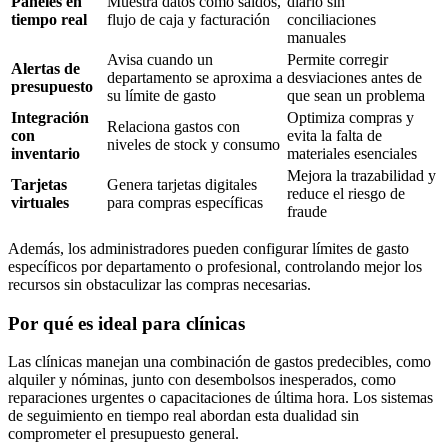
Paneles en
Muestra datos como saldos,
diario sin
tiempo real
flujo de caja y facturación
conciliaciones
manuales
Avisa cuando un
Permite corregir
Alertas de
departamento se aproxima a
desviaciones antes de
presupuesto
su límite de gasto
que sean un problema
Integración
Optimiza compras y
Relaciona gastos con
con
evita la falta de
niveles de stock y consumo
inventario
materiales esenciales
Mejora la trazabilidad y
Tarjetas
Genera tarjetas digitales
reduce el riesgo de
virtuales
para compras específicas
fraude
Además, los administradores pueden configurar límites de gasto
específicos por departamento o profesional, controlando mejor los
recursos sin obstaculizar las compras necesarias.
Por qué es ideal para clínicas
Las clínicas manejan una combinación de gastos predecibles, como
alquiler y nóminas, junto con desembolsos inesperados, como
reparaciones urgentes o capacitaciones de última hora. Los sistemas
de seguimiento en tiempo real abordan esta dualidad sin
comprometer el presupuesto general.