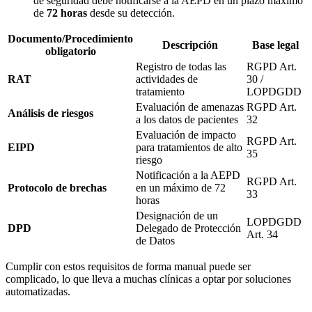
de seguridad debe notificarse a la AEPD en un plazo máximo
de
72 horas
desde su detección.
Documento/Procedimiento
Descripción
Base legal
obligatorio
Registro de todas las
RGPD Art.
RAT
actividades de
30 /
tratamiento
LOPDGDD
Evaluación de amenazas
RGPD Art.
Análisis de riesgos
a los datos de pacientes
32
Evaluación de impacto
RGPD Art.
EIPD
para tratamientos de alto
35
riesgo
Notificación a la AEPD
RGPD Art.
Protocolo de brechas
en un máximo de 72
33
horas
Designación de un
LOPDGDD
DPD
Delegado de Protección
Art. 34
de Datos
Cumplir con estos requisitos de forma manual puede ser
complicado, lo que lleva a muchas clínicas a optar por soluciones
automatizadas.