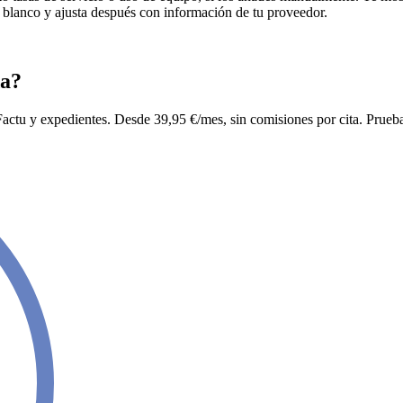
n blanco y ajusta después con información de tu proveedor.
da?
ctu y expedientes. Desde 39,95 €/mes, sin comisiones por cita. Prueba 