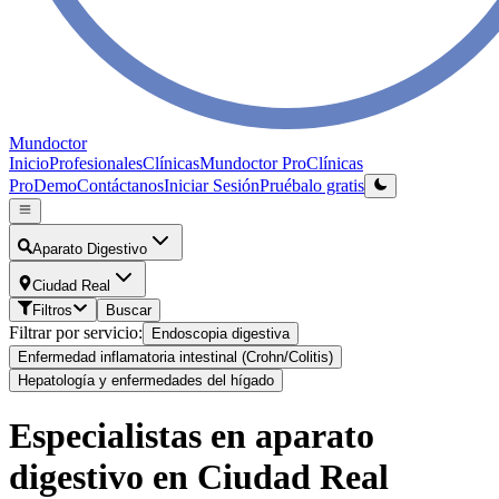
Mundoctor
Inicio
Profesionales
Clínicas
Mundoctor Pro
Clínicas
Pro
Demo
Contáctanos
Iniciar Sesión
Pruébalo gratis
Aparato Digestivo
Ciudad Real
Filtros
Buscar
Filtrar por servicio:
Endoscopia digestiva
Enfermedad inflamatoria intestinal (Crohn/Colitis)
Hepatología y enfermedades del hígado
Especialistas en aparato
digestivo en Ciudad Real