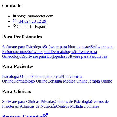
Contacto
hola@mundoctor.com
+34 624 23 12 29
Cantabria, España
Para Profesionales
Software para Psicólogos
Software para Nutricionistas
Software para
Fisioterapeutas
Software para Dermatólogos
Software para
Ginecólogos
Software para Logopedas
Software para Psiquiatras
Para Pacientes
Psicología Online
Fisioterapia Cerca
Nutricionista
Online
Dermatólogo Online
Consulta Médica Online
Terapia Online
Para Clínicas
Software para Clínicas Privadas
Clínicas de Psicología
Centros de
Fisioterapia
Clínicas de Nutrición
Centros Multidisciplinares
Recursos Gratuitos