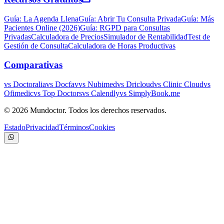
Guía: La Agenda Llena
Guía: Abrir Tu Consulta Privada
Guía: Más
Pacientes Online (2026)
Guía: RGPD para Consultas
Privadas
Calculadora de Precios
Simulador de Rentabilidad
Test de
Gestión de Consulta
Calculadora de Horas Productivas
Comparativas
vs Doctoralia
vs Docfav
vs Nubimed
vs Dricloud
vs Clinic Cloud
vs
Ofimedic
vs Top Doctors
vs Calendly
vs SimplyBook.me
©
2026
Mundoctor. Todos los derechos reservados.
Estado
Privacidad
Términos
Cookies